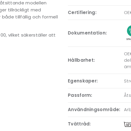
 åtsittande modellen
ger tillräckligt med
Certifiering:
OE
både tillfällig och formell
Dokumentation:
, vilket säkerställer att
OEK
Hållbarhet:
del
ämn
Egenskaper:
St
Passform:
Åt
Användningsområde:
Arb
Tvättråd: