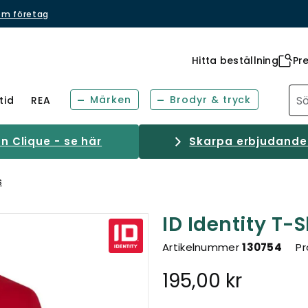
om företag
Hitta beställning
Pr
Märken
Brodyr & tryck
tid
REA
 Clique - se här
Skarpa erbjudanden
s
ID Identity T-
Artikelnummer
130754
Pr
195,00 kr