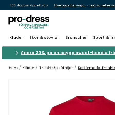
100 dagars öppet köp
Företagslösningar - möjligheter s
Kläder
Skor & stövlar
Branscher
Sport & fri
Spara 30% på en snygg sweat-hoodie från
Hem
Kläder
T-shirts/pikétröjor
Kortärmade T-shirt