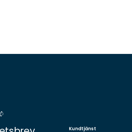
📫
etsbrev
Kundtjänst