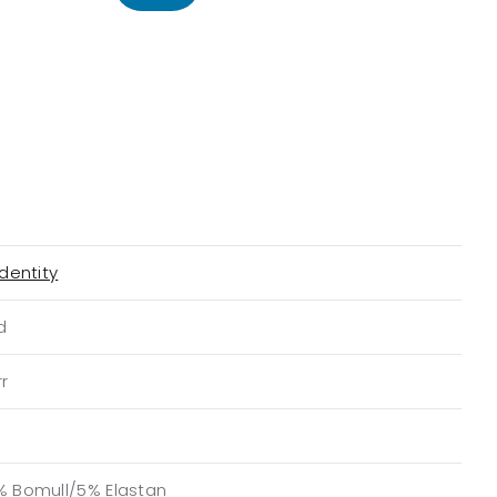
Identity
d
r
% Bomull/5% Elastan