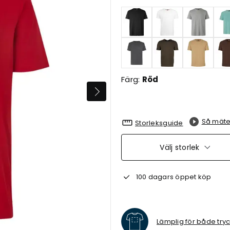
Färg:
Röd
Så mäte
Storleksguide
Välj storlek
100 dagars öppet köp
Lämplig för både try