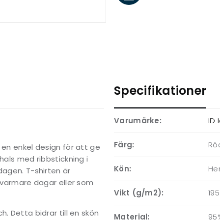
Specifikationer
Varumärke:
ID 
Färg:
Rö
 en enkel design för att ge
hals med ribbstickning i
Kön:
Her
dagen. T-shirten är
r varmare dagar eller som
Vikt (g/m2):
195
. Detta bidrar till en skön
Material:
95