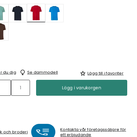
Valda
r du dig
Se dammodell
Lägg till i favoriter
Lägg i varukorgen
Kontakta vår företagssäljare för
ck och broderi
ett erbjudande