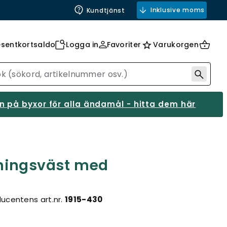
Inklusive moms
Kundtjänst
esentkortsaldo
Logga in
Favoriter
Varukorgen
 på byxor för alla ändamål - hitta dem här
räningsväst med
ucentens art.nr.
1915-430