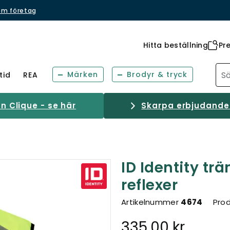
om företag
Hitta beställning
Pr
Märken
Brodyr & tryck
tid
REA
 Clique - se här
Skarpa erbjudanden
ID Identity t
reflexer
Artikelnummer
4674
Prod
335,00 kr