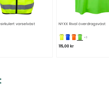
sirkulert varselväst
NYXX Rival överdragsväst
+3
115,00 kr
t