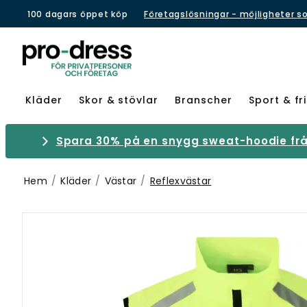
100 dagars öppet köp
Företagslösningar - möjligheter s
Kläder
Skor & stövlar
Branscher
Sport & fri
Spara 30% på en snygg sweat-hoodie från
Hem
Kläder
Västar
Reflexvästar