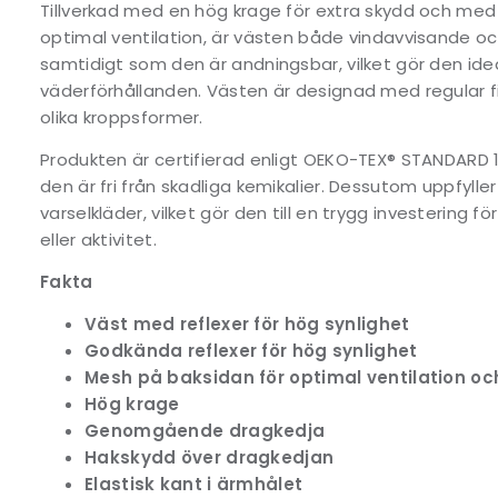
Tillverkad med en hög krage för extra skydd och me
optimal ventilation, är västen både vindavvisande o
samtidigt som den är andningsbar, vilket gör den ideal
väderförhållanden. Västen är designad med regular f
olika kroppsformer.
Produkten är certifierad enligt OEKO-TEX® STANDARD 100
den är fri från skadliga kemikalier. Dessutom uppfylle
varselkläder, vilket gör den till en trygg investering f
eller aktivitet.
Fakta
Väst med reflexer för hög synlighet
Godkända reflexer för hög synlighet
Mesh på baksidan för optimal ventilation oc
Hög krage
Genomgående dragkedja
Hakskydd över dragkedjan
Elastisk kant i ärmhålet