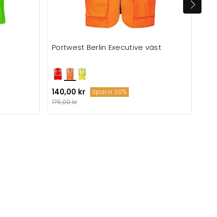
Portwest Berlin Executive väst
140,00 kr
139
Spara 20%
175,00 kr