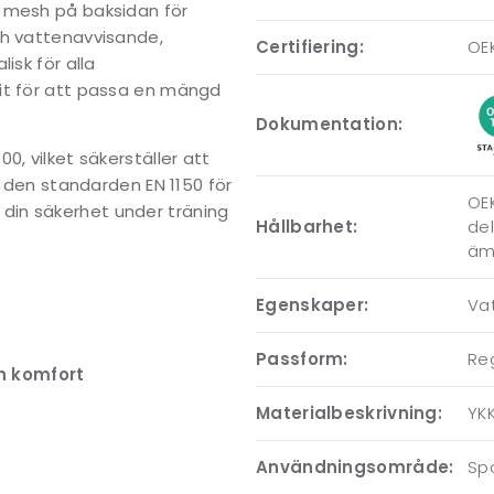
d mesh på baksidan för
ch vattenavvisande,
Certifiering:
OEK
isk för alla
it för att passa en mängd
Dokumentation:
, vilket säkerställer att
r den standarden EN 1150 för
OEK
ör din säkerhet under träning
Hållbarhet:
del
ämn
Egenskaper:
Va
Passform:
Reg
h komfort
Materialbeskrivning:
YK
Användningsområde:
Spo