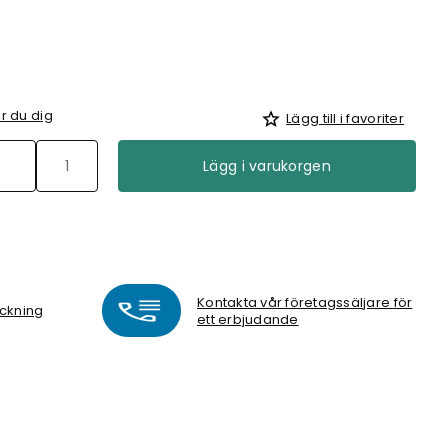
r du dig
Lägg till i favoriter
Lägg i varukorgen
Kontakta vår företagssäljare för
yckning
ett erbjudande