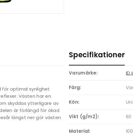
Specifikationer
Varumärke:
ID 
Färg:
Var
 för optimal synlighet
reflexer. Västen har en
Kön:
Un
om skyddas ytterligare av
delen är förlängd för ökad
Vikt (g/m2):
60
esår längst ner gör västen
Material:
100