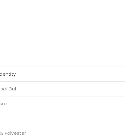
Identity
sel Gul
isex
% Polyester