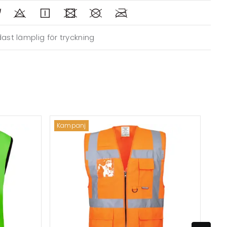
ast lämplig för tryckning
Kampanj
Mix