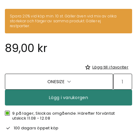
Spara 20% vid köp min. 10 st. Gäller även vid mix av olika
storlekar och färger av samma produkt. Gäller ej
restpartier.
89,00 kr
Lägg till i favoriter
ONESIZE
Lägg i varukorgen
9 på lager, Skickas omgående. Härefter förväntat
utskick 11.08 - 12.08
100 dagars öppet köp