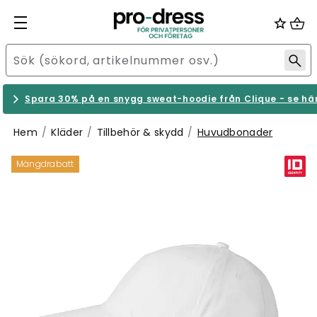
Spara 30% på en snygg sweat-hoodie från Clique - se hä
Hem
Kläder
Tillbehör & skydd
Huvudbonader
Mängdrabatt