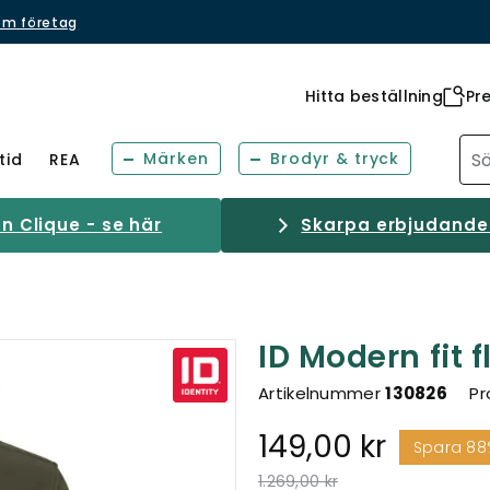
om företag
Hitta beställning
Pr
Märken
Brodyr & tryck
tid
REA
 Clique - se här
Skarpa erbjudanden
ID Modern fit 
Artikelnummer
130826
Pr
149,00 kr
Spara 88
Pris nedsatt från
till
1.269,00 kr