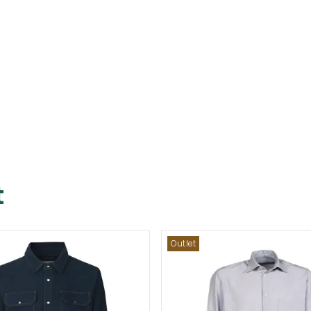
t
Outlet