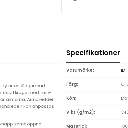
Specifikationer
Varumärke:
ID 
Färg:
Oli
ntity är en långärmad
r skjortkrage med turn-
Kön:
D
tar ärmarna. Ärmbredden
 handleden kan anpassas
Vikt (g/m2):
34
yckknapp samt öppna
Material:
10