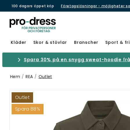
100 dagars öppet köp
Företagslösningar - möjligheter s
Kläder
Skor & stövlar
Branscher
Sport & fri
Spara 30% på en snygg sweat-hoodie från
Hem
REA
Outlet
Outlet
Spara 88%