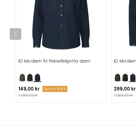
ID Modern fit flanellskjorta dam
ID Modern 
149,00 kr
299,00 kr
Spara 88%
1.269,00 kr
1.269,00 kr