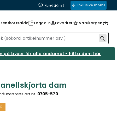
Inklusive moms
Kundtjänst
esentkortsaldo
Logga in
Favoriter
Varukorgen
 på byxor för alla ändamål - hitta dem här
flanellskjorta dam
oducentens art.nr.
0705-570
%