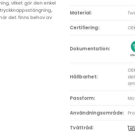
ng, vilket gör den enkel
 tryckknappsstängning,
Material:
Twi
 när det finns behov av
Certifiering:
OE
Dokumentation:
OEK
Hållbarhet:
del
ämn
Passform:
Mo
Användningsområde:
Pro
Tvättråd: