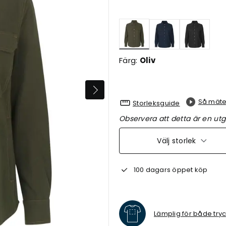
Valda
Färg:
Oliv
Så mäte
Storleksguide
Observera att detta är en utg
Välj storlek
100 dagars öppet köp
Lämplig för både try