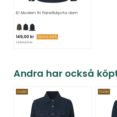
ID Modern fit flanellskjorta dam
149,00 kr
Spara 88%
1.269,00 kr
Andra har också köp
Outlet
Outlet