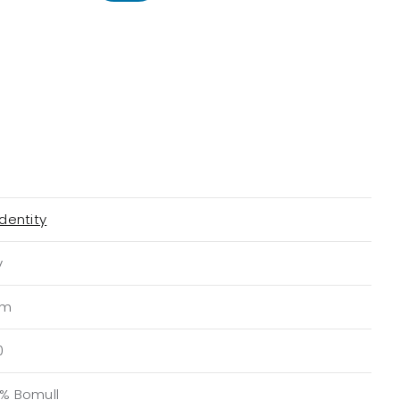
Identity
v
am
0
0% Bomull