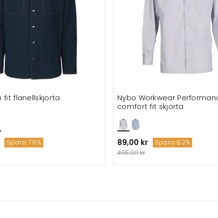
fit flanellskjorta
Nybo Workwear Performan
comfort fit skjorta
89,00 kr
Spara 76%
Spara 82%
495,00 kr