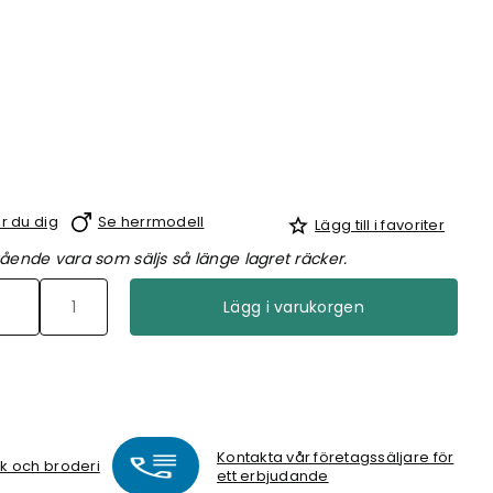
r du dig
Se herrmodell
Lägg till i favoriter
ående vara som säljs så länge lagret räcker.
Lägg i varukorgen
Kontakta vår företagssäljare för
ck och broderi
ett erbjudande