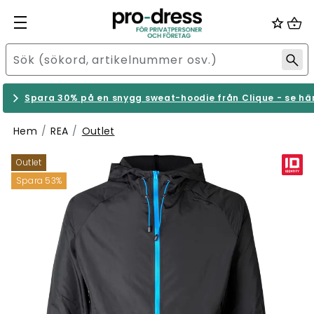
Spara 30% på en snygg sweat-hoodie från Clique - se hä
Hem
REA
Outlet
Outlet
Spara 53%