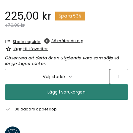
225,00 kr
Spara 53%
Pris nedsatt från
till
479,00 kr
Så mäter du dig
Storleksguide
Lägg till i favoriter
Observera att detta är en utgående vara som säljs så
länge lagret räcker.
Välj storlek
Lägg i varukorgen
100 dagars öppet köp