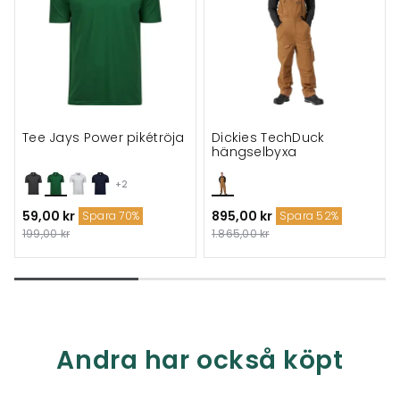
Tee Jays Power pikétröja
Dickies TechDuck
hängselbyxa
+2
59,00 kr
895,00 kr
Spara 70%
Spara 52%
199,00 kr
1.865,00 kr
Andra har också köpt