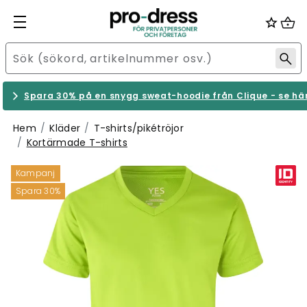
Spara 30% på en snygg sweat-hoodie från Clique - se hä
Hem
Kläder
T-shirts/pikétröjor
Kortärmade T-shirts
Kampanj
Spara 30%