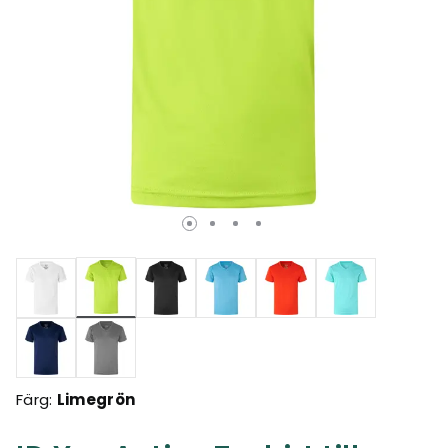
Valda
Färg:
Limegrön