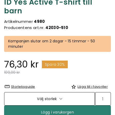
ID Yes Active T-shirt till
barn
Artikelnummer
4980
Producentens art.nr.
42030-510
Kampanjen slutar om 2 dagar - 15 timmar - 50
minuter
76,30 kr
Spara 30%
Pris nedsatt från
till
109,00 kr
Storleksguide
Lägg till i favoriter
Välj storlek
Lägg i varukorgen