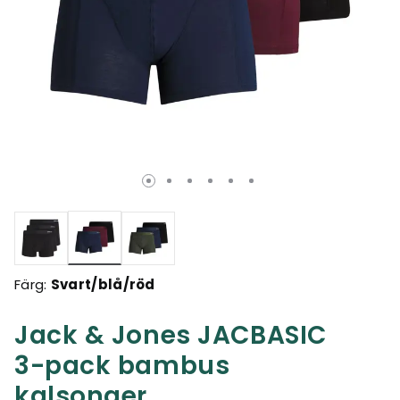
Valda
Färg:
Svart/blå/röd
Jack & Jones JACBASIC
3-pack bambus
kalsonger