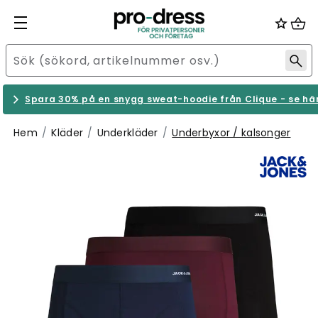
Spara 30% på en snygg sweat-hoodie från Clique - se hä
Hem
Kläder
Underkläder
Underbyxor / kalsonger