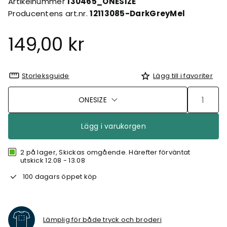
Artikelnummer
130465_ONESIZE
Producentens art.nr.
12113085-DarkGreyMel
149,00 kr
Storleksguide
Lägg till i favoriter
ONESIZE
Lägg i varukorgen
2 på lager, Skickas omgående. Härefter förväntat
utskick 12.08 - 13.08
100 dagars öppet köp
Lämplig för både tryck och broderi