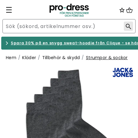
Spara 30% på en snygg sweat-hoodie från Clique - se hä
Hem
Kläder
Tillbehör & skydd
Strumpor & sockor