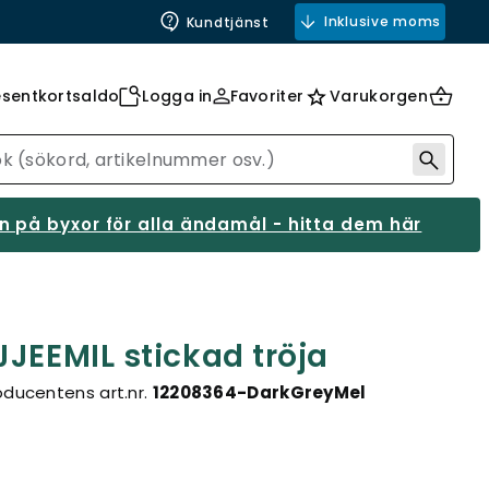
Inklusive moms
Kundtjänst
esentkortsaldo
Logga in
Favoriter
Varukorgen
 på byxor för alla ändamål - hitta dem här
JEEMIL stickad tröja
oducentens art.nr.
12208364-DarkGreyMel