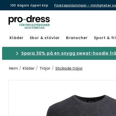
100 dagars öppet köp
Företagslösningar - möjligheter s
Kläder
Skor & stövlar
Branscher
Sport & fri
Spara 30% på en snygg sweat-hoodie från
Hem
Kläder
Tröjor
Stickade tröjor