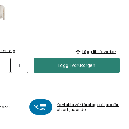
r du dig
Lägg till i favoriter
Lägg i varukorgen
Kontakta vår företagssäljare för
oderi
ett erbjudande