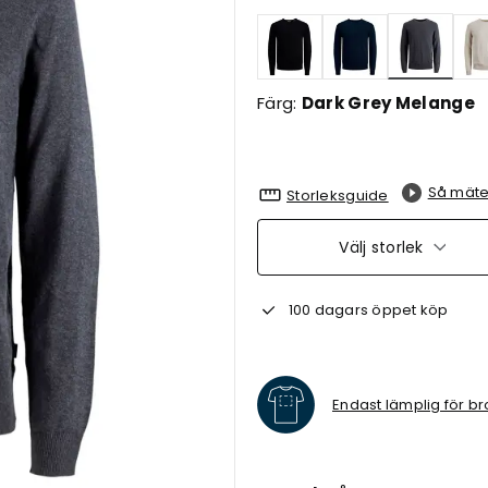
Valda
Färg:
Dark Grey Melange
Så mäte
Storleksguide
Välj storlek
100 dagars öppet köp
Endast lämplig för br