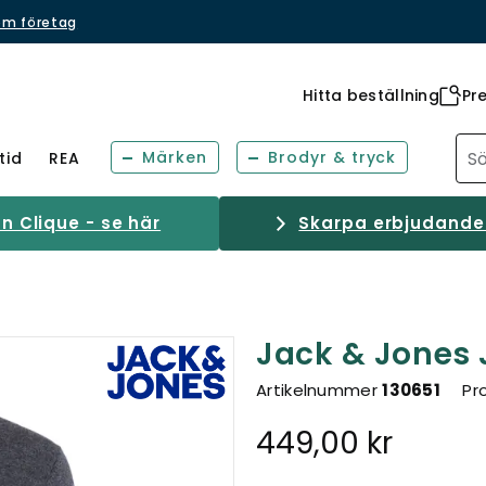
om företag
Hitta beställning
Pr
Märken
Brodyr & tryck
tid
REA
 Clique - se här
Skarpa erbjudanden
Jack & Jones J
Artikelnummer
130651
Pr
449,00 kr