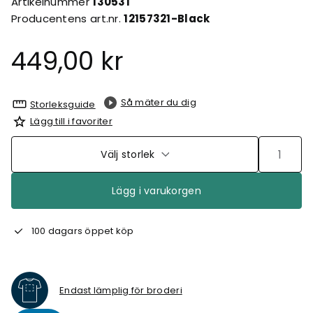
Artikelnummer
130531
Producentens art.nr.
12157321-Black
449,00 kr
Så mäter du dig
Storleksguide
Lägg till i favoriter
Välj storlek
Lägg i varukorgen
100 dagars öppet köp
Endast lämplig för broderi