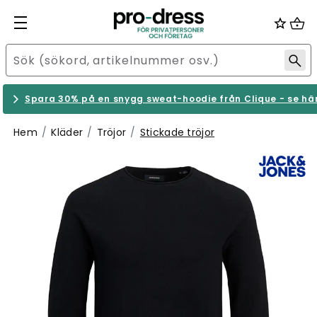
Spara 30% på en snygg sweat-hoodie från Clique - se hä
Hem
Kläder
Tröjor
Stickade tröjor