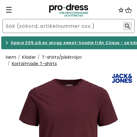
Spara 30% på en snygg sweat-hoodie från Clique - se hä
Hem
Kläder
T-shirts/pikétröjor
Kortärmade T-shirts