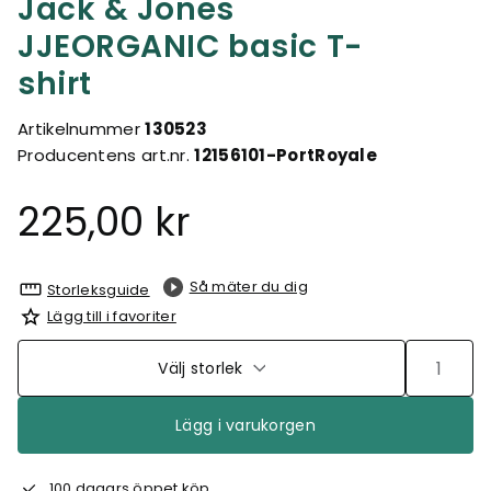
Jack & Jones
JJEORGANIC basic T-
shirt
Artikelnummer
130523
Producentens art.nr.
12156101-PortRoyale
225,00 kr
Så mäter du dig
Storleksguide
Lägg till i favoriter
Välj storlek
Lägg i varukorgen
100 dagars öppet köp