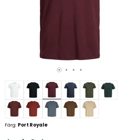
Valda
Färg:
Port Royale