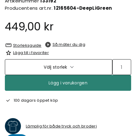
Artikelnummer
133192
Producentens art.nr.
12165604-DeepLiGreen
449,00 kr
Så mäter du dig
Storleksguide
Lägg till i favoriter
Välj storlek
Lägg i varukorgen
100 dagars öppet köp
Lämplig för både tryck och broderi