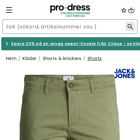
Spara 30% på en snygg sweat-hoodie från Clique - se hä
Hem
Kläder
Shorts & knickers
Shorts