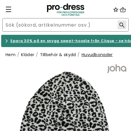
Spara 30% på en snygg sweat-hoodie från Clique - se hä
Hem
Kläder
Tillbehör & skydd
Huvudbonader