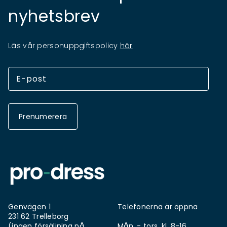
nyhetsbrev
Läs vår personuppgiftspolicy
här
Prenumerera
Genvägen 1
Telefonerna är öppna
231 62 Trelleborg
(ingen försäljning på
Mån. - tors. kl. 8-16