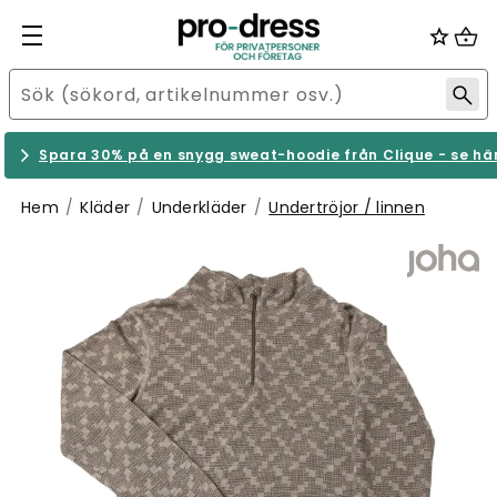
Spara 30% på en snygg sweat-hoodie från Clique - se hä
Hem
Kläder
Underkläder
Undertröjor / linnen