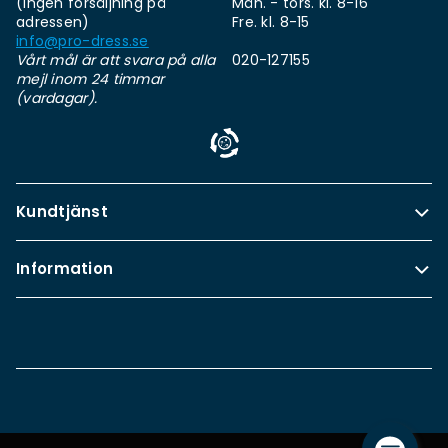
(ingen försäljning på
Mån. - tors. kl. 8-16
adressen)
Fre. kl. 8-15
info@pro-dress.se
Vårt mål är att svara på alla
020-127155
mejl inom 24 timmar
(vardagar).
Kundtjänst
Information