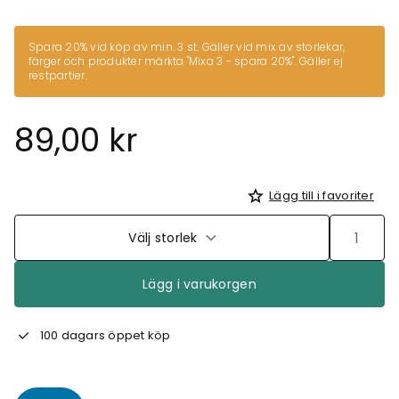
Spara 20% vid köp av min. 3 st. Gäller vid mix av storlekar,
färger och produkter märkta
"Mixa 3 - spara 20%"
. Gäller ej
restpartier.
89,00 kr
Lägg till i favoriter
Välj storlek
Lägg i varukorgen
100 dagars öppet köp