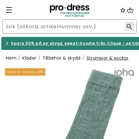
Spara 30% på en snygg sweat-hoodie från Clique - se hä
Hem
Kläder
Tillbehör & skydd
Strumpor & sockor
Mixa 3 - spara 20%