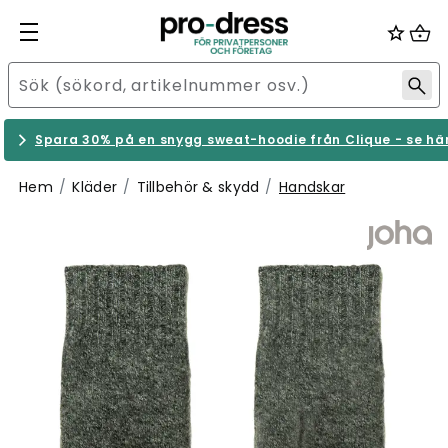
Spara 30% på en snygg sweat-hoodie från Clique - se hä
Hem
Kläder
Tillbehör & skydd
Handskar