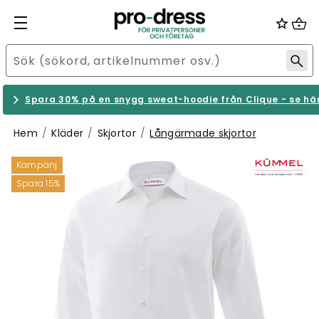
Spara 30% på en snygg sweat-hoodie från Clique - se hä
Hem
Kläder
Skjortor
Långärmade skjortor
Kampanj
Spara 15%