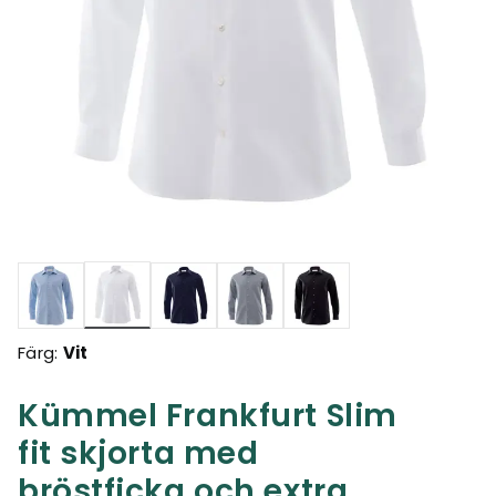
Valda
Färg:
Vit
Kümmel Frankfurt Slim
fit skjorta med
bröstficka och extra