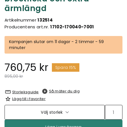
ärmlängd
Artikelnummer
132514
Producentens art.nr.
17102-170040-7001
Kampanjen slutar om 11 dagar - 2 timmar - 59
minuter
760,75 kr
Spara 15%
Pris nedsatt från
till
895,00 kr
Så mäter du dig
Storleksguide
Lägg till i favoriter
Välj storlek