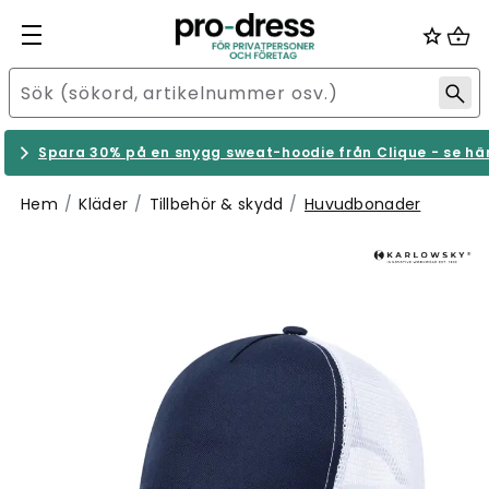
Spara 30% på en snygg sweat-hoodie från Clique - se hä
Hem
Kläder
Tillbehör & skydd
Huvudbonader