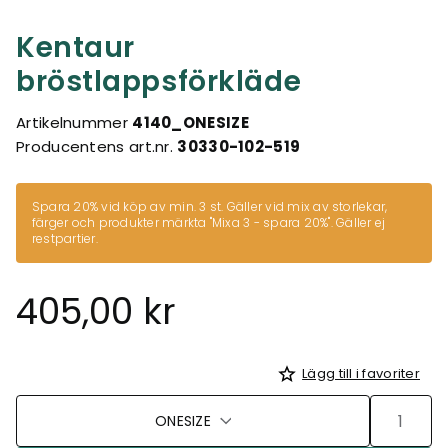
Kentaur
bröstlappsförkläde
Artikelnummer
4140_ONESIZE
Producentens art.nr.
30330-102-519
Spara 20% vid köp av min. 3 st. Gäller vid mix av storlekar,
färger och produkter märkta
"Mixa 3 - spara 20%"
. Gäller ej
restpartier.
405,00 kr
Lägg till i favoriter
ONESIZE