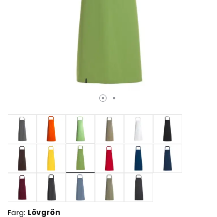
Valda
Färg:
Lövgrön