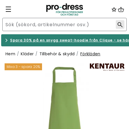
Spara 30% på en snygg sweat-hoodie från Clique - se hä
Hem
Kläder
Tillbehör & skydd
Förkläden
Mixa 3 - spara 20%