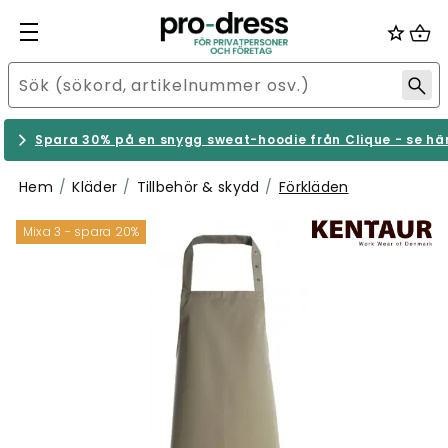
Spara 30% på en snygg sweat-hoodie från Clique - se hä
Hem
Kläder
Tillbehör & skydd
Förkläden
Mixa 3 - spara 20%