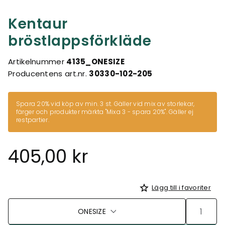
Kentaur
bröstlappsförkläde
Artikelnummer
4135_ONESIZE
Producentens art.nr.
30330-102-205
Spara 20% vid köp av min. 3 st. Gäller vid mix av storlekar,
färger och produkter märkta
"Mixa 3 - spara 20%"
. Gäller ej
restpartier.
405,00 kr
Lägg till i favoriter
ONESIZE