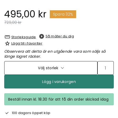
495,00 kr
Spara 32%
Pris nedsatt från
till
729,00 kr
Så mäter du dig
Storleksguide
Lägg till i favoriter
Observera att detta är en utgående vara som säljs så
länge lagret räcker.
Välj storlek
Lägg i varukorgen
Beställ innan kl. 18.30 för att få din order skickad idag
100 dagars öppet köp