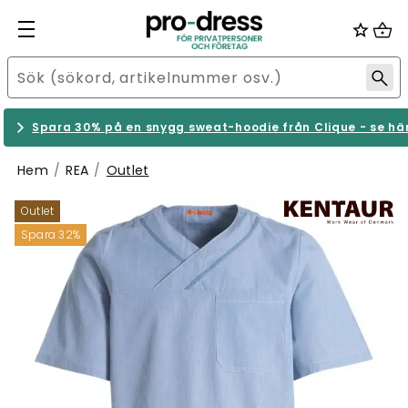
Spara 30% på en snygg sweat-hoodie från Clique - se hä
Hem
REA
Outlet
Outlet
Spara 32%