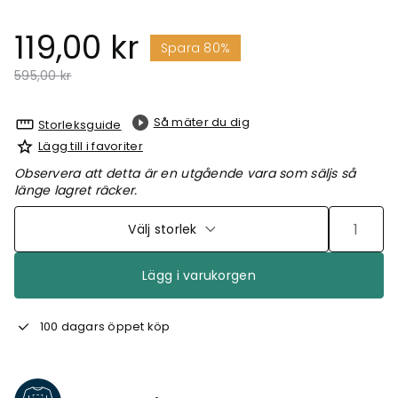
119,00 kr
Spara 80%
Pris nedsatt från
till
595,00 kr
Så mäter du dig
Storleksguide
Lägg till i favoriter
Observera att detta är en utgående vara som säljs så
länge lagret räcker.
Välj storlek
Lägg i varukorgen
100 dagars öppet köp