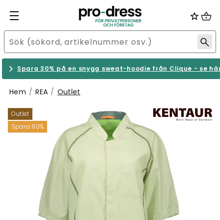
Spara 30% på en snygg sweat-hoodie från Clique - se hä
Hem
REA
Outlet
Outlet
Spara 80%