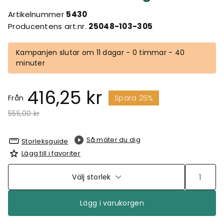
Artikelnummer
5430
Producentens art.nr.
25048-103-305
Kampanjen slutar om 11 dagar - 0 timmar - 40
minuter
416,25 kr
Från
Spara 25%
Pris nedsatt från
till
555,00 kr
Så mäter du dig
Storleksguide
Lägg till i favoriter
Välj storlek
Lägg i varukorgen