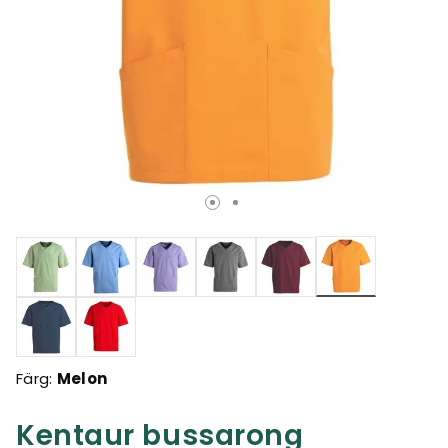
Valda
Färg:
Melon
Kentaur bussarong