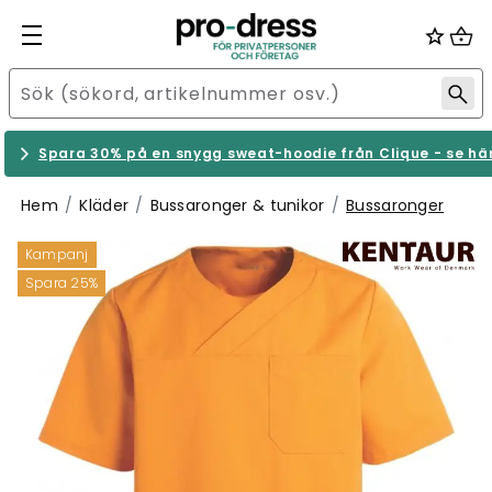
Spara 30% på en snygg sweat-hoodie från Clique - se hä
Hem
Kläder
Bussaronger & tunikor
Bussaronger
Kampanj
Spara 25%