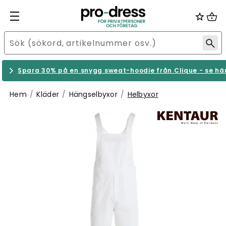
Spara 30% på en snygg sweat-hoodie från Clique - se hä
Hem
Kläder
Hängselbyxor
Helbyxor