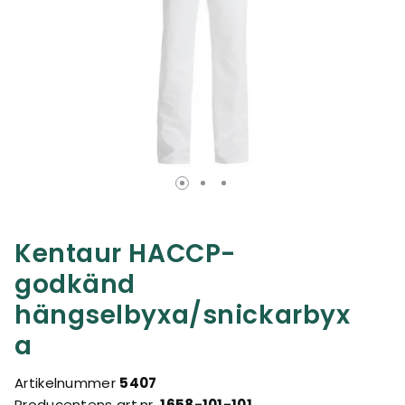
Kentaur HACCP-
godkänd
hängselbyxa/snickarbyx
a
Artikelnummer
5407
Producentens art.nr.
1658-101-101