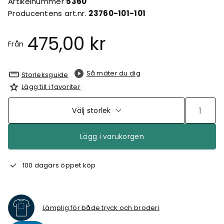
Artikelnummer
5360
Producentens art.nr.
23760-101-101
475,00 kr
Från
Så mäter du dig
Storleksguide
Lägg till i favoriter
Välj storlek
Lägg i varukorgen
100 dagars öppet köp
Lämplig för både tryck och broderi