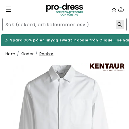
Spara 30% på en snygg sweat-hoodie från Clique - se hä
Hem
Kläder
Rockar