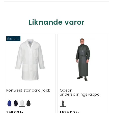
Liknande varor
Bra pris
Portwest standard rock
Ocean
undersökningskappa
256,00 kr
1.535,00 kr