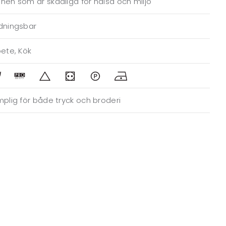
en som är skadliga för hälsa och miljö
dningsbar
ete, Kök
plig för både tryck och broderi