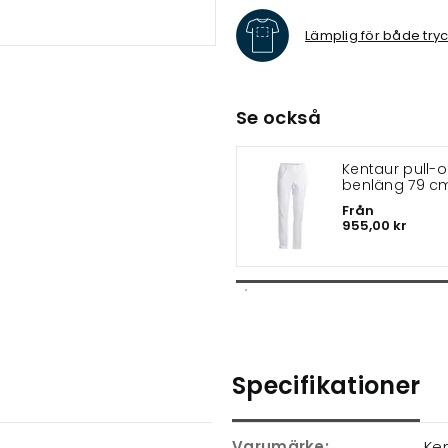
Lämplig för både try
Se också
Kentaur pull-
benläng 79 
Från
955,00 kr
Specifikationer
Varumärke:
Ke