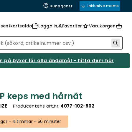
Inklusive moms
Kundtjänst
esentkortsaldo
Logga in
Favoriter
Varukorgen
 på byxor för alla ändamål - hitta dem här
P keps med hårnät
IZE
Producentens art.nr.
4077-102-602
gar - 4 timmar - 56 minuter