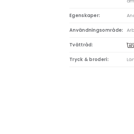
ämn
Egenskaper:
An
Användningsområde:
Arb
Tvättråd:
Tryck & broderi:
Läm