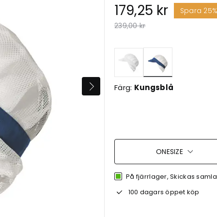
179,25 kr
Spara 25
Pris nedsatt från
till
239,00 kr
Valda
Färg:
Kungsblå
ONESIZE
På fjärrlager, Skickas samlat 
100 dagars öppet köp