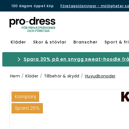
100 dagars öppet köp
Företagslösningar - möjligheter s
Kläder
Skor & stövlar
Branscher
Sport & fri
Spara 30% på en snygg sweat-hoodie från
Hem
Kläder
Tillbehör & skydd
Huvudbonader
Kampanj
Spara 25%