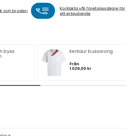
Kontakta vår företagssäljare för
ck och broderi
ett erbjudande
on byxa
Kentaur bussarong
cm
Från
1.029,00 kr
ntaur