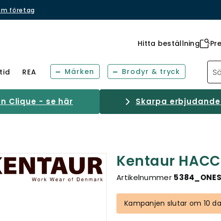
om företag
Hitta beställning
Pr
Märken
Brodyr & tryck
tid
REA
 Clique - se här
Skarpa erbjudanden
Kentaur HACC
Artikelnummer
5384_ONES
Kampanjen slutar om 10 da