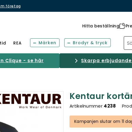
om företag
Hitta beställning
Pr
Märken
Brodyr & tryck
tid
REA
 Clique - se här
Skarpa erbjudanden
Kentaur kort
Artikelnummer
4238
Prod
Kampanjen slutar om 11 da