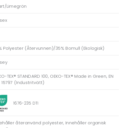
art/Limegrön
isex
 Polyester (Återvunnen)/35% Bomull (Ekologisk)
rsey
KO-TEX® STANDARD 100, OEKO-TEX® Made in Green, EN
 15797 (Industritvätt)
1676-235 DTI
ehåller återanvänd polyester, Innehåller organisk