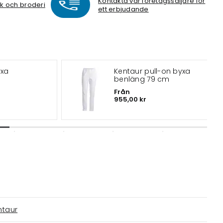
Kontakta vår företagssäljare för
ck och broderi
ett erbjudande
yxa
Kentaur pull-on byxa
benläng 79 cm
Från
955,00 kr
ntaur