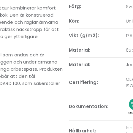
Färg:
Sv
ntaur kombinerar komfort
eskök. Den är konstruerad
Kön:
Un
tseende och raglanärmarna
raktisk nackstropp för att
Vikt (g/m2):
175
a ger ytterligare
Material:
65%
ial som andas och är
 ryggen och under armarna
Material:
Je
ånga arbetspass. Produkten
ebär att den tål
OE
Certifiering:
NDARD 100, som säkerställer
ISO
Dokumentation:
Inn
Hållbarhet: