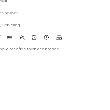
mull
dningsbar
, Servering
plig för både tryck och broderi