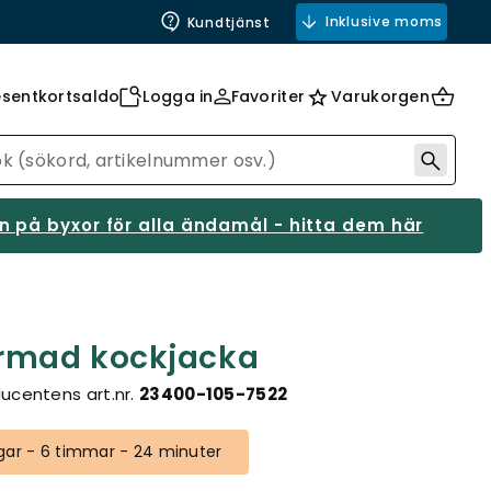
Inklusive moms
Kundtjänst
esentkortsaldo
Logga in
Favoriter
Varukorgen
 på byxor för alla ändamål - hitta dem här
ärmad kockjacka
ucentens art.nr.
23400-105-7522
gar - 6 timmar - 24 minuter