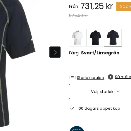
731,25 kr
Från
Spar
Pris nedsatt från
till
975,00 kr
Valda
Färg:
Svart/Limegrön
Så mäte
Storleksguide
Välj storlek
100 dagars öppet köp