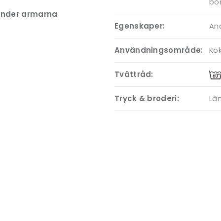
bo
 under armarna
Egenskaper:
An
Användningsområde:
Kök
Tvättråd:
Tryck & broderi:
Läm