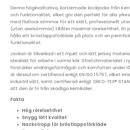
Denna högkvalitativa, kortärmade kockjacka från Ke
och funktionalitet, vilket gör den perfekt för alla yrk
med flatlock sömmar för ett slätt, professionellt u
(utan axelsömmar) tillåter maximal rörelsefrihet. En p
hålla ett bröstlappsförkläde på plats och en pennfick
funktionalitet.
Jackan är tillverkad i ett mjukt och lätt jersey mater
idealiskt för arbete i varma kök. Stretchmaterialet i
förstärker andningsförmågan och komforten under l
är dessutom certifierad enligt EN ISO 15797, vilket inn
industritvätt, samt certifierad enligt OEKO-TEX® STA
att den är fri från skadliga kemikalier.
Fakta
Hög rörelsefrihet
Snygg lätt kvalitet
Nackstropp för bröstlappsförkläde