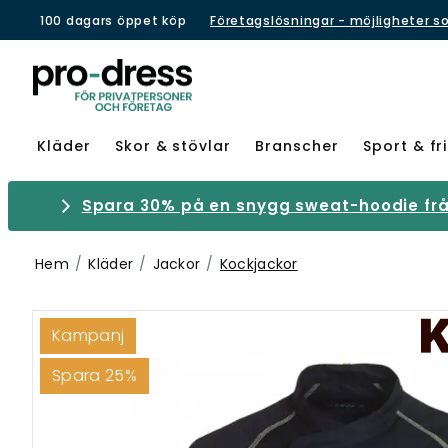
100 dagars öppet köp
Företagslösningar - möjligheter s
Kläder
Skor & stövlar
Branscher
Sport & fri
Spara 30% på en snygg sweat-hoodie från
Hem
Kläder
Jackor
Kockjackor
Kampanj
Spara 25%