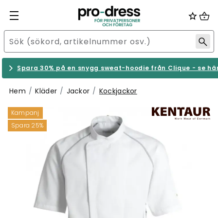
Spara 30% på en snygg sweat-hoodie från Clique - se hä
Hem
Kläder
Jackor
Kockjackor
Kampanj
Spara 25%