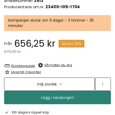
Artikelnummer
3513
Producentens art.nr.
23400-105-1704
Kampanjen slutar om 11 dagar - 3 timmar - 35
minuter
656,25 kr
Från
Spara 25%
Pris nedsatt från
till
875,00 kr
Så mäter du dig
Storleksguide
Lägg till i favoriter
Välj storlek
Lägg i varukorgen
100 dagars öppet köp