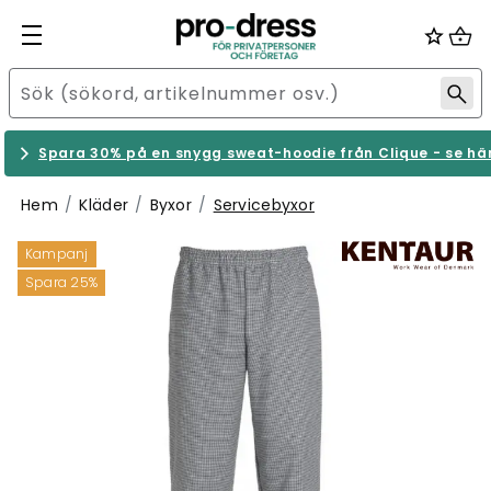
Spara 30% på en snygg sweat-hoodie från Clique - se hä
Hem
Kläder
Byxor
Servicebyxor
Kampanj
Spara 25%