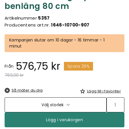
benläng 80 cm
Artikelnummer
5357
Producentens art.nr.
1646-10700-907
Kampanjen slutar om 10 dagar - 16 timmar - 1
minut
576,75 kr
Från
Spara 25%
Pris nedsatt från
till
769,00 kr
Så mäter du dig
Lägg till i favoriter
Välj storlek
Lägg i varukorgen