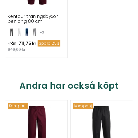
Kentaur träningsbyxor
benläng 80 cm
+3
Från
711,75 kr
Spara 25%
949,00 kr
Andra har också köpt
Kampanj
Kampanj