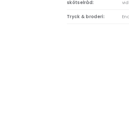
skötselråd:
vid
Tryck & broderi:
End