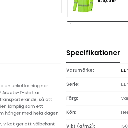
829,00 kr
Specifikationer
Varumärke:
L.B
Serie:
L.B
ha en enkel lösning när
 Arbets-T-shirt är
Färg:
Var
ttransporterande, så att
 den lämplig som ett
Kön:
Her
 som hänger med hela dagen.
 vilket ger ett välbekant
Vikt (g/m2):
150