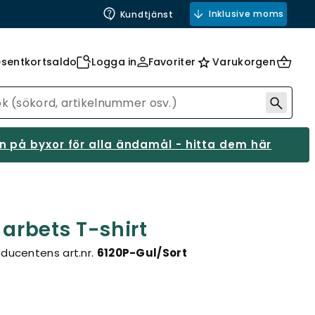
Inklusive moms
Kundtjänst
esentkortsaldo
Logga in
Favoriter
Varukorgen
 på byxor för alla ändamål - hitta dem här
 arbets T-shirt
oducentens art.nr.
6120P-Gul/Sort