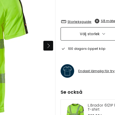
Så mäte
Storleksguide
Välj storlek
100 dagars öppet köp
Endast lämplig för tr
Se också
L.Brador 6121
T-shirt