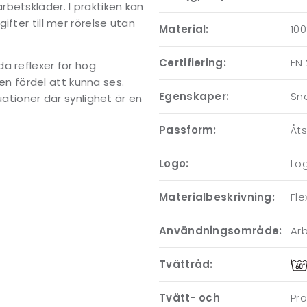
betskläder. I praktiken kan
fter till mer rörelse utan
Material:
100
Certifiering:
EN 
a reflexer för hög
 en fördel att kunna ses.
Egenskaper:
Sn
uationer där synlighet är en
Passform:
Åt
Logo:
Lo
Materialbeskrivning:
Fl
Användningsområde:
Ar
Tvättråd:
Tvätt- och
Pro