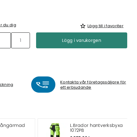
r du dig
Lägg till i favoriter
Lägg i varukorgen
Kontakta vår företagssäljare för
yckning
ett erbjudande
P långärmad
L.Brador hantverksbyxa
1072PB