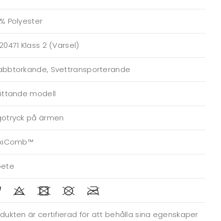
% Polyester
20471 Klass 2 (Varsel)
abbtorkande, Svettransporterande
sittande modell
gotryck på ärmen
exiComb™
bete
dukten är certifierad för att behålla sina egenskaper