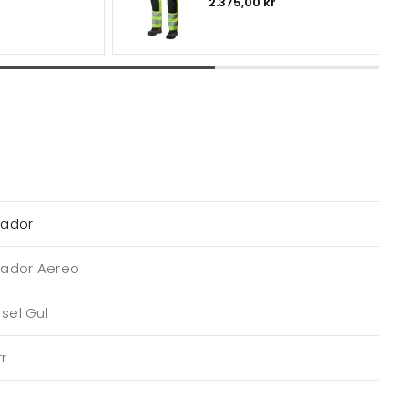
2.375,00 kr
rador
rador Aereo
sel Gul
r