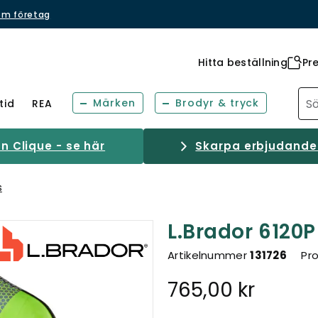
om företag
Hitta beställning
Pr
Märken
Brodyr & tryck
tid
REA
 Clique - se här
Skarpa erbjudanden
s
L.Brador 6120P
Artikelnummer
131726
Pr
765,00 kr