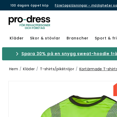
100 dagars öppet köp
Företagslösningar - möjligheter s
Kläder
Skor & stövlar
Branscher
Sport & fri
Spara 30% på en snygg sweat-hoodie från
Hem
Kläder
T-shirts/pikétröjor
Kortärmade T-shirt