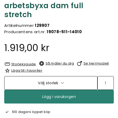
arbetsbyxa dam full
stretch
Artikelnummer
129907
Producentens art.nr.
19078-511-14010
1.919,00 kr
Så mäter du dig
Se herrmodell
Storleksguide
Lägg till i favoriter
Välj storlek
Lägg i varukorgen
100 dagars öppet köp