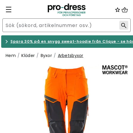
Spara 30% på en snygg sweat-hoodie från Clique - se hä
Hem
Kläder
Byxor
Arbetsbyxor