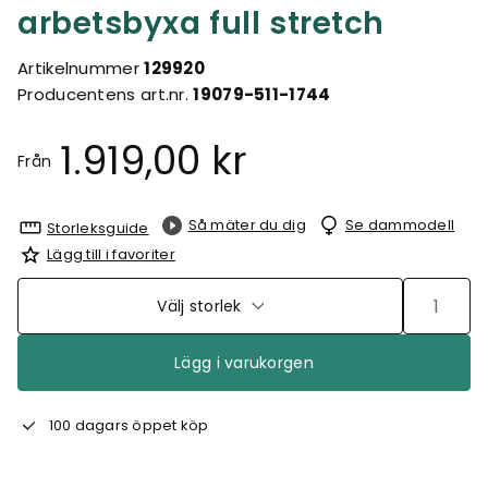
arbetsbyxa full stretch
Artikelnummer
129920
Producentens art.nr.
19079-511-1744
1.919,00 kr
Från
Så mäter du dig
Se dammodell
Storleksguide
Lägg till i favoriter
Välj storlek
Lägg i varukorgen
100 dagars öppet köp