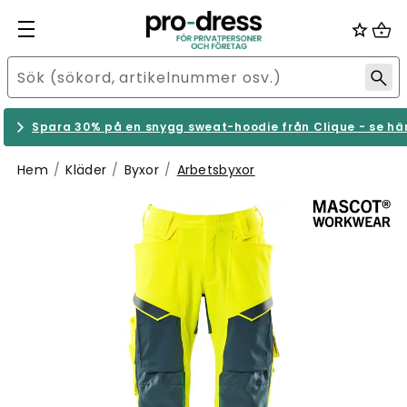
Spara 30% på en snygg sweat-hoodie från Clique - se hä
Hem
Kläder
Byxor
Arbetsbyxor