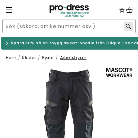
Spara 30% på en snygg sweat-hoodie från Clique - se hä
Hem
Kläder
Byxor
Arbetsbyxor