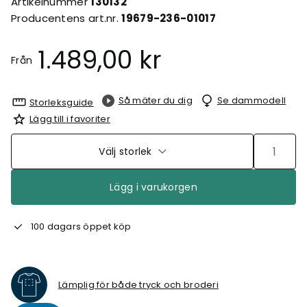
Artikelnummer
130132
Producentens art.nr.
19679-236-01017
1.489,00 kr
Från
Så mäter du dig
Se dammodell
Storleksguide
Lägg till i favoriter
Välj storlek
Lägg i varukorgen
100 dagars öppet köp
Lämplig för både tryck och broderi