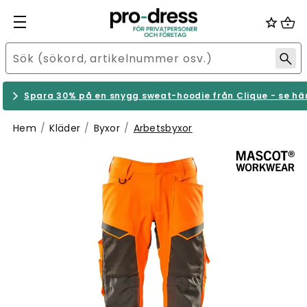
Spara 30% på en snygg sweat-hoodie från Clique - se hä
Hem
Kläder
Byxor
Arbetsbyxor