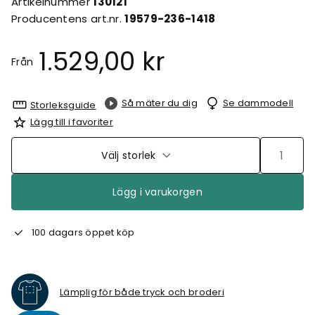
Artikelnummer
130121
Producentens art.nr.
19579-236-1418
1.529,00 kr
Från
Så mäter du dig
Se dammodell
Storleksguide
Lägg till i favoriter
Välj storlek
Lägg i varukorgen
100 dagars öppet köp
Lämplig för både tryck och broderi