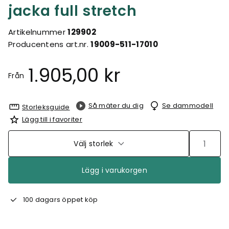
jacka full stretch
Artikelnummer
129902
Producentens art.nr.
19009-511-17010
1.905,00 kr
Från
Så mäter du dig
Se dammodell
Storleksguide
Lägg till i favoriter
Välj storlek
Lägg i varukorgen
100 dagars öppet köp