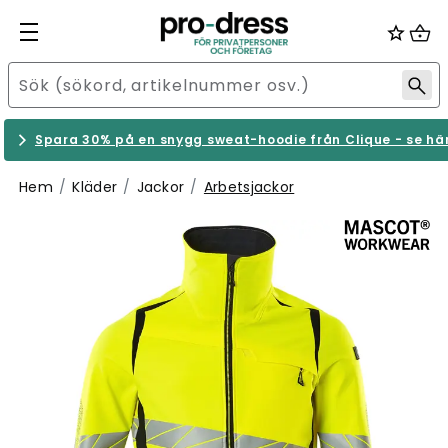
Spara 30% på en snygg sweat-hoodie från Clique - se hä
Hem
Kläder
Jackor
Arbetsjackor