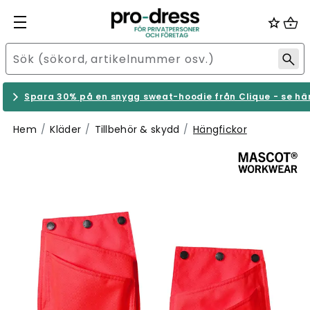
Spara 30% på en snygg sweat-hoodie från Clique - se hä
Hem
Kläder
Tillbehör & skydd
Hängfickor