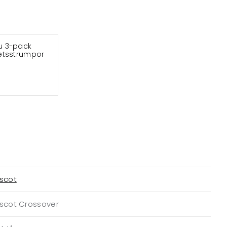
u 3-pack
etsstrumpor
scot
scot Crossover