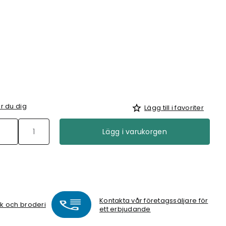
r du dig
Lägg till i favoriter
Lägg i varukorgen
Kontakta vår företagssäljare för
ck och broderi
ett erbjudande