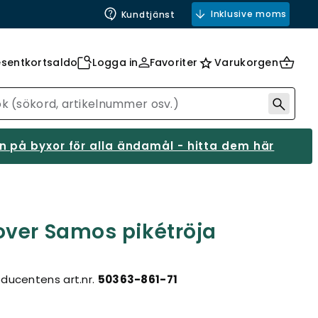
Inklusive moms
Kundtjänst
esentkortsaldo
Logga in
Favoriter
Varukorgen
 på byxor för alla ändamål - hitta dem här
ver Samos pikétröja
oducentens art.nr.
50363-861-71