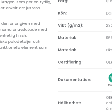
Färg:
Lju
 kragen, som ger en tydlig,
t enkelt att justera
Kön:
D
h den är angiven med
Vikt (g/m2):
23
 Ärmarna är avslutade med
enhetlig finish.
Material:
95
ska polodetaljer och
 funktionella element som
Material:
Pik
Certifiering:
OE
Dokumentation:
OEK
Hållbarhet:
del
ämn