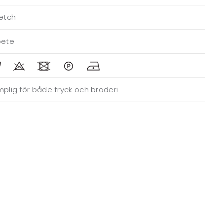
retch
bete
plig för både tryck och broderi