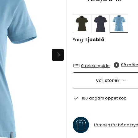
Valda
Färg:
Ljusblå
Så mäte
Storleksguide
Välj storlek
100 dagars öppet köp
Lämplig för både try