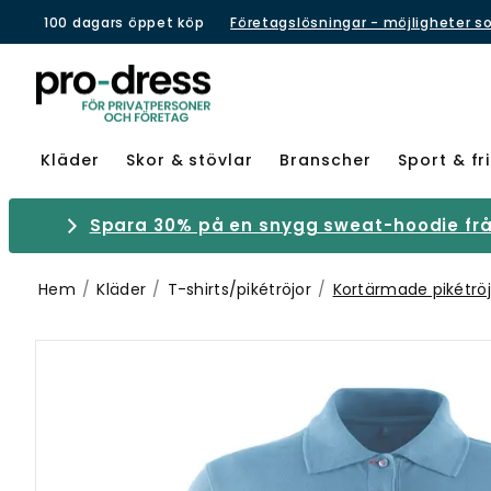
100 dagars öppet köp
Företagslösningar - möjligheter s
Kläder
Skor & stövlar
Branscher
Sport & fri
Spara 30% på en snygg sweat-hoodie från
Hem
Kläder
T-shirts/pikétröjor
Kortärmade pikétröj