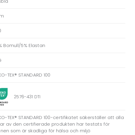
sblå
am
0
% Bomull/5% Elastan
é
KO-TEX® STANDARD 100
2576-431 DTI
O-TEX® STANDARD 100-certifikatet säkerställer att alla
ar av den certifierade produkten har testats för
en som är skadliga för hälsa och miljö