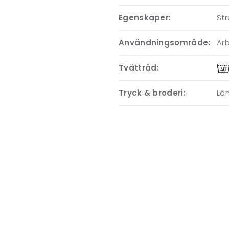
Egenskaper:
St
Användningsområde:
Ar
Tvättråd:
Tryck & broderi:
Läm