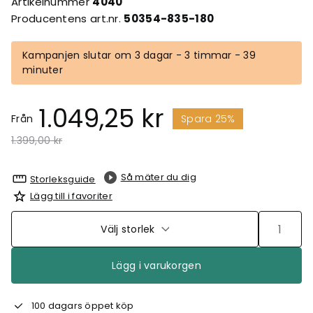
Artikelnummer
4040
Producentens art.nr.
50354-835-180
Kampanjen slutar om 3 dagar - 3 timmar - 39
minuter
1.049,25 kr
Från
Spara 25%
Pris nedsatt från
till
1.399,00 kr
Så mäter du dig
Storleksguide
Lägg till i favoriter
Välj storlek
Lägg i varukorgen
100 dagars öppet köp