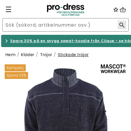
Spara 30% på en snygg sweat-hoodie från Clique - se hä
Hem
Kläder
Tröjor
Stickade tröjor
Kampanj
Spara 25%