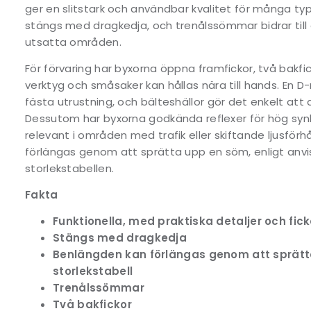
ger en slitstark och användbar kvalitet för många ty
stängs med dragkedja, och trenålssömmar bidrar till 
utsatta områden.
För förvaring har byxorna öppna framfickor, två bakfick
verktyg och småsaker kan hållas nära till hands. En D-
fästa utrustning, och bälteshällor gör det enkelt att
Dessutom har byxorna godkända reflexer för hög synli
relevant i områden med trafik eller skiftande ljusför
förlängas genom att sprätta upp en söm, enligt anvi
storlekstabellen.
Fakta
Funktionella, med praktiska detaljer och fick
Stängs med dragkedja
Benlängden kan förlängas genom att sprätt
storlekstabell
Trenålssömmar
Två bakfickor