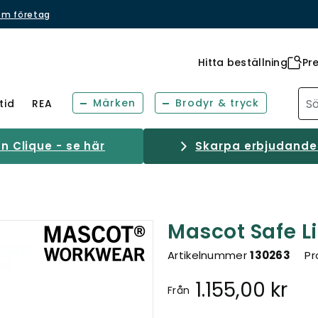
om företag
Hitta beställning
Pr
Märken
Brodyr & tryck
tid
REA
 Clique - se här
Skarpa erbjudanden
Mascot Safe L
Artikelnummer
130263
Pr
1.155,00 kr
Från