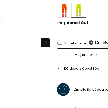
Valda
Färg:
Varsel Gul
Så mäte
Storleksguide
Välj storlek
100 dagars öppet köp
Lämplig för både try