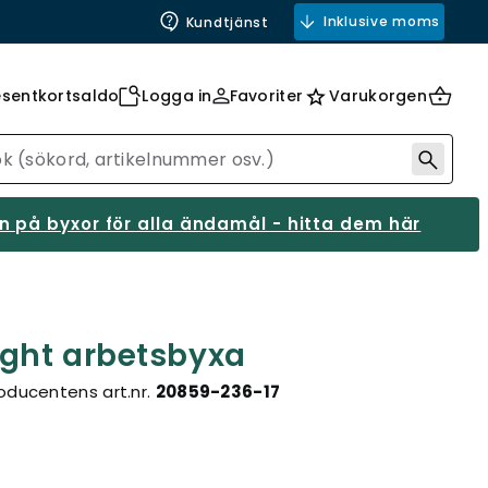
Inklusive moms
Kundtjänst
esentkortsaldo
Logga in
Favoriter
Varukorgen
 på byxor för alla ändamål - hitta dem här
ight arbetsbyxa
oducentens art.nr.
20859-236-17