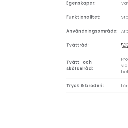
Egenskaper:
Va
Funktionalitet:
St
Användningsområde:
Ar
Tvättråd:
Pro
Tvätt- och
vid
skötselråd:
beh
Tryck & broderi:
Läm