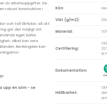
per av arbetsuppgifter. De
Kön:
Her
en robust konstruktion i
Vikt (g/m2):
215
or och två lårfickor, så att
ring gör det möjligt att
Material:
70
 använda eget bälte.
ghet, vilket kan vara
OEK
hållanden. Benlängden kan
Certifiering:
327
sningarna i
157
Dokumentation:
or
OEK
a upp en söm - se
Hållbarhet:
del
ämn