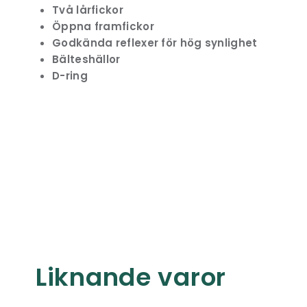
Två lårfickor
Öppna framfickor
Godkända reflexer för hög synlighet
Bälteshällor
D-ring
Liknande varor