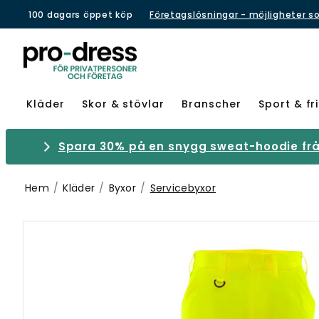
100 dagars öppet köp
Företagslösningar - möjligheter s
Kläder
Skor & stövlar
Branscher
Sport & fri
Spara 30% på en snygg sweat-hoodie från
Hem
Kläder
Byxor
Servicebyxor