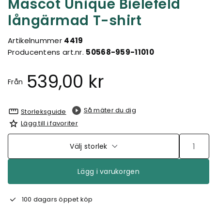
Mascot Unique Bielefeld
långärmad T-shirt
Artikelnummer
4419
Producentens art.nr.
50568-959-11010
539,00 kr
Från
Så mäter du dig
Storleksguide
Lägg till i favoriter
Välj storlek
Lägg i varukorgen
100 dagars öppet köp