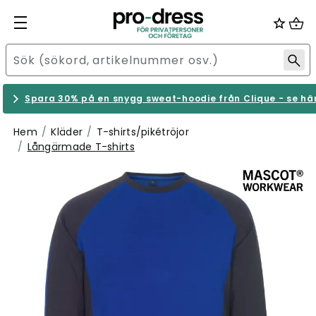
Spara 30% på en snygg sweat-hoodie från Clique - se hä
Hem
Kläder
T-shirts/pikétröjor
Långärmade T-shirts