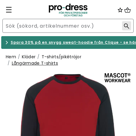
Spara 30% på en snygg sweat-hoodie från Clique - se hä
Hem
Kläder
T-shirts/pikétröjor
Långärmade T-shirts