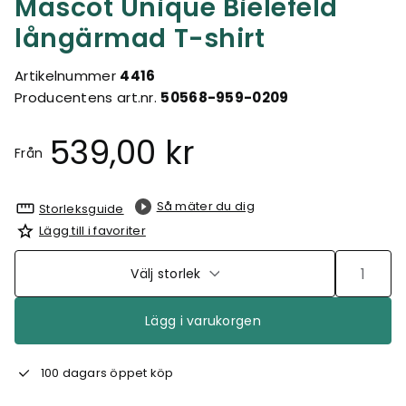
Mascot Unique Bielefeld
långärmad T-shirt
Artikelnummer
4416
Producentens art.nr.
50568-959-0209
539,00 kr
Från
Så mäter du dig
Storleksguide
Lägg till i favoriter
Välj storlek
Lägg i varukorgen
100 dagars öppet köp