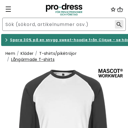
Spara 30% på en snygg sweat-hoodie från Clique - se hä
Hem
Kläder
T-shirts/pikétröjor
Långärmade T-shirts