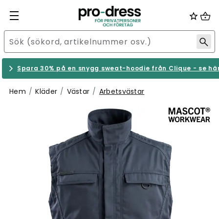
Spara 30% på en snygg sweat-hoodie från Clique - se hä
Hem
Kläder
Västar
Arbetsvästar