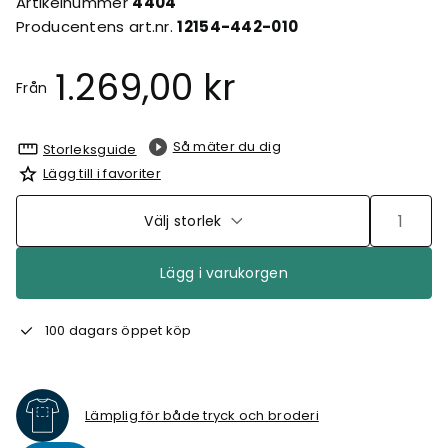
Artikelnummer
4404
Producentens art.nr.
12154-442-010
1.269,00 kr
Från
Så mäter du dig
Storleksguide
Lägg till i favoriter
Välj storlek
Lägg i varukorgen
100 dagars öppet köp
Lämplig för både tryck och broderi