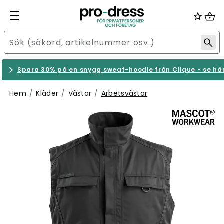
Spara 30% på en snygg sweat-hoodie från Clique - se hä
Hem
Kläder
Västar
Arbetsvästar