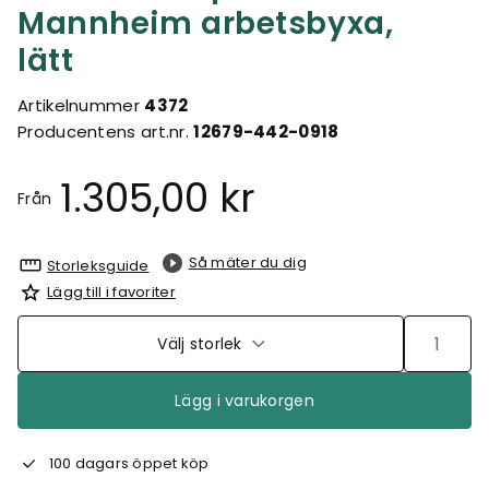
Mannheim arbetsbyxa,
lätt
Artikelnummer
4372
Producentens art.nr.
12679-442-0918
1.305,00 kr
Från
Så mäter du dig
Storleksguide
Lägg till i favoriter
Välj storlek
Lägg i varukorgen
100 dagars öppet köp