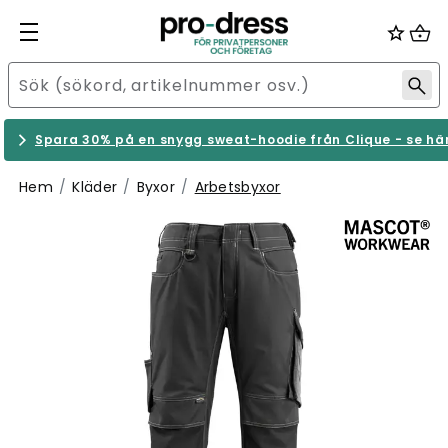
Spara 30% på en snygg sweat-hoodie från Clique - se hä
Hem
Kläder
Byxor
Arbetsbyxor