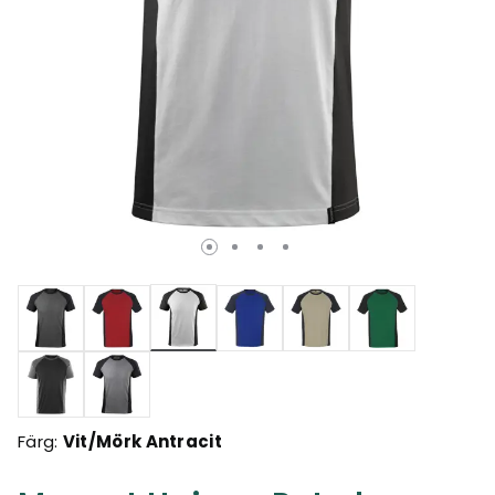
Valda
Färg:
Vit/Mörk Antracit