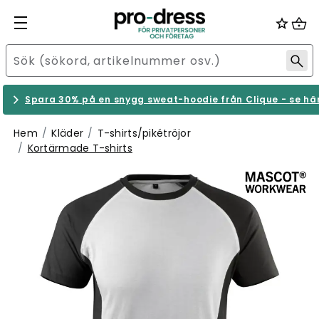
Spara 30% på en snygg sweat-hoodie från Clique - se hä
Hem
Kläder
T-shirts/pikétröjor
Kortärmade T-shirts