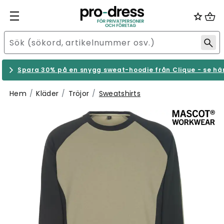
Spara 30% på en snygg sweat-hoodie från Clique - se hä
Hem
Kläder
Tröjor
Sweatshirts