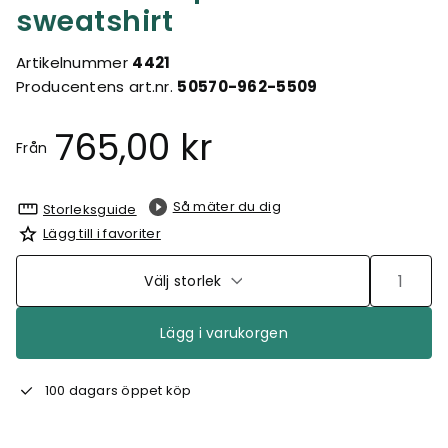
sweatshirt
Artikelnummer
4421
Producentens art.nr.
50570-962-5509
765,00 kr
Från
Så mäter du dig
Storleksguide
Lägg till i favoriter
Välj storlek
Lägg i varukorgen
100 dagars öppet köp