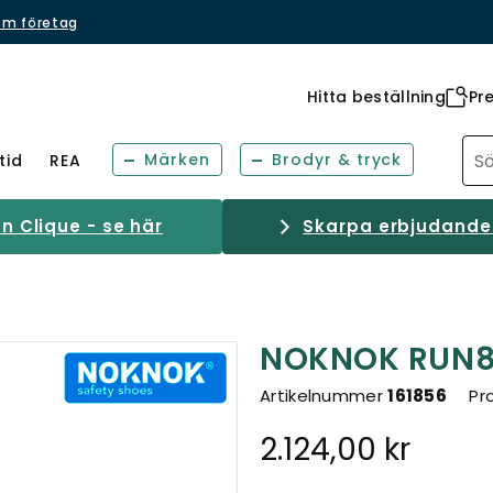
om företag
Hitta beställning
Pr
Märken
Brodyr & tryck
tid
REA
 Clique - se här
Skarpa erbjudanden
NOKNOK RUN88
Artikelnummer
161856
Pr
2.124,00 kr