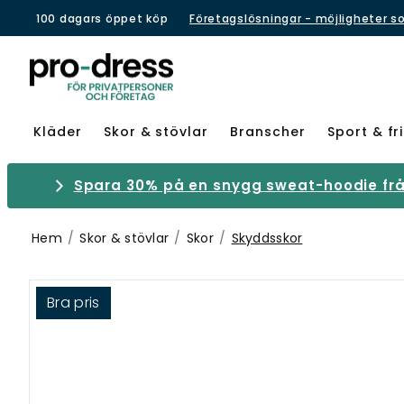
100 dagars öppet köp
Företagslösningar - möjligheter s
Kläder
Skor & stövlar
Branscher
Sport & fri
Spara 30% på en snygg sweat-hoodie från
Hem
Skor & stövlar
Skor
Skyddsskor
Bra pris