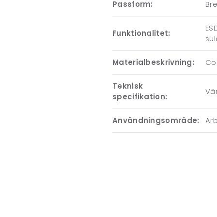
Passform:
Br
ESD
Funktionalitet:
su
Materialbeskrivning:
Co
Teknisk
Vär
specifikation:
Användningsområde:
Ar