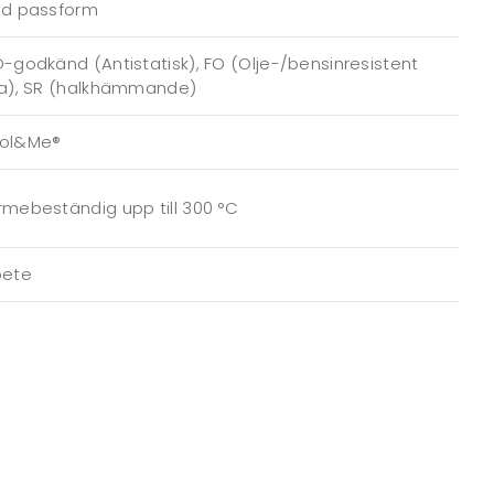
ed passform
-godkänd (Antistatisk), FO (Olje-/bensinresistent
la), SR (halkhämmande)
ol&Me®
mebeständig upp till 300 °C
bete