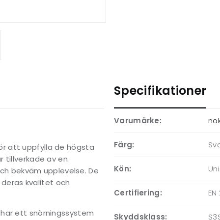
Specifikationer
Varumärke:
no
Färg:
Sva
r att uppfylla de högsta
 tillverkade av en
Kön:
Un
r och bekväm upplevelse. De
r deras kvalitet och
Certifiering:
EN
 har ett snörningssystem
Skyddsklass:
S3