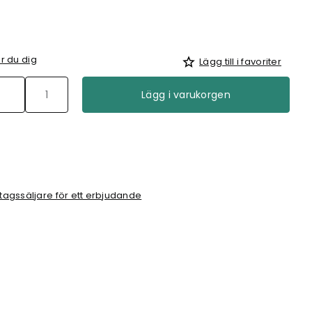
r du dig
Lägg till i favoriter
Lägg i varukorgen
tagssäljare för ett erbjudande