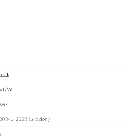
knok
rt/Vit
isex
 20345: 2022 (Skodon)
S