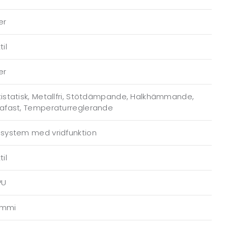
er
til
er
istatisk, Metallfri, Stötdämpande, Halkhämmande,
rafast, Temperaturreglerande
ssystem med vridfunktion
til
PU
mmi