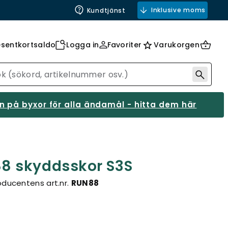
Inklusive moms
Kundtjänst
esentkortsaldo
Logga in
Favoriter
Varukorgen
 på byxor för alla ändamål - hitta dem här
 skyddsskor S3S
oducentens art.nr.
RUN88