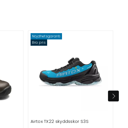
Nöjdhetsgaranti
Bra pris
Airtox TX22 skyddsskor S3S
Blå