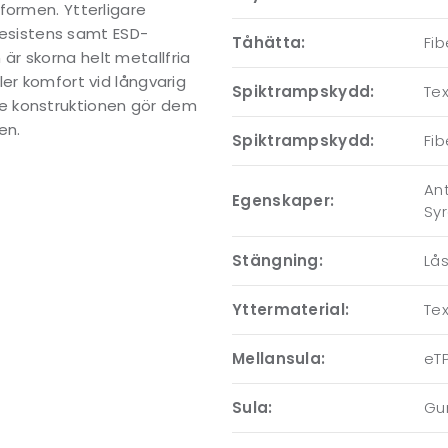
formen. Ytterligare
nresistens samt ESD-
Tåhätta:
Fib
r skorna helt metallfria
er komfort vid långvarig
Spiktrampskydd:
Tex
e konstruktionen gör dem
en.
Spiktrampskydd:
Fib
Ant
Egenskaper:
Sy
Stängning:
Lå
Yttermaterial:
Tex
Mellansula:
eT
Sula:
Gu