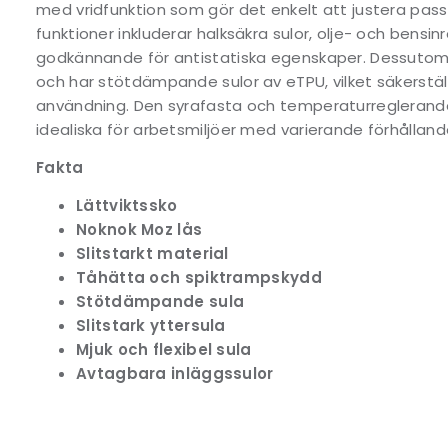
med vridfunktion som gör det enkelt att justera pass
funktioner inkluderar halksäkra sulor, olje- och bensi
godkännande för antistatiska egenskaper. Dessutom ä
och har stötdämpande sulor av eTPU, vilket säkerställ
användning. Den syrafasta och temperaturreglerand
idealiska för arbetsmiljöer med varierande förhålland
Fakta
Lättviktssko
Noknok Moz lås
Slitstarkt material
Tåhätta och spiktrampskydd
Stötdämpande sula
Slitstark yttersula
Mjuk och flexibel sula
Avtagbara inläggssulor