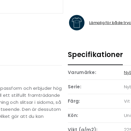
Lämplig för både try
Specifikationer
Varumärke:
Ny
Serie:
Ny
 passform och erbjuder hög
l ett stilfullt framträdande
Färg:
Vit
ng och slitsar i sidorna, så
 utseende. Den är dessutom
Kön:
Un
lket gör att du kan
Vikt (g/m2):
22