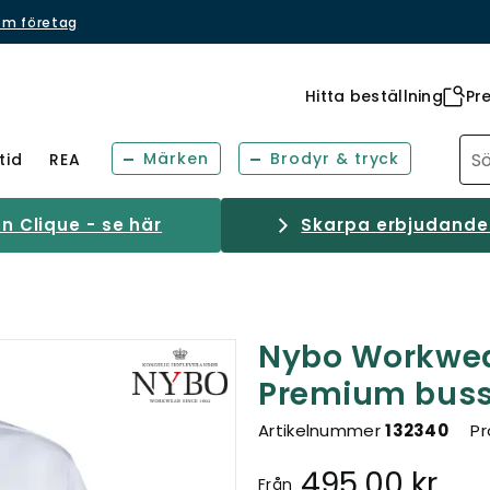
om företag
Hitta beställning
Pr
Märken
Brodyr & tryck
tid
REA
 Clique - se här
Skarpa erbjudanden
Nybo Workwe
Premium bus
Artikelnummer
132340
Pr
495,00 kr
Från