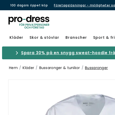
100 dagars öppet köp
Företagslösningar - möjligheter s
Kläder
Skor & stövlar
Branscher
Sport & fri
Spara 30% på en snygg sweat-hoodie från
Hem
Kläder
Bussaronger & tunikor
Bussaronger