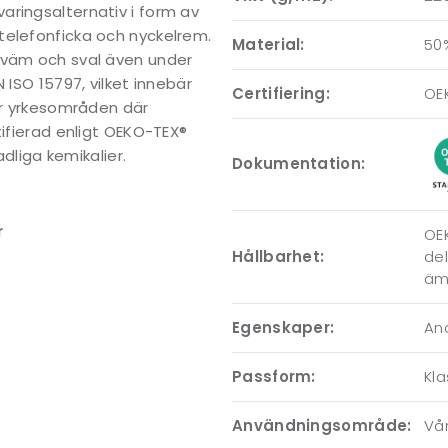
aringsalternativ i form av
telefonficka och nyckelrem.
Material:
50%
kväm och sval även under
 ISO 15797, vilket innebär
Certifiering:
OEK
för yrkesområden där
tifierad enligt OEKO-TEX®
adliga kemikalier.
Dokumentation:
r
OEK
Hållbarhet:
del
ämn
Egenskaper:
An
Passform:
Kla
Användningsområde:
Vår