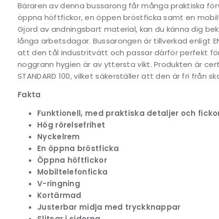
Bäraren av denna bussarong får många praktiska förv
öppna höftfickor, en öppen bröstficka samt en mobil
Gjord av andningsbart material, kan du känna dig be
långa arbetsdagar. Bussarongen är tillverkad enligt EN
att den tål industritvätt och passar därför perfekt 
noggrann hygien är av yttersta vikt. Produkten är cer
STANDARD 100, vilket säkerställer att den är fri från sk
Fakta
Funktionell, med praktiska detaljer och ficko
Hög rörelsefrihet
Nyckelrem
En öppna bröstficka
Öppna höftfickor
Mobiltelefonficka
V-ringning
Kortärmad
Justerbar midja med tryckknappar
Slitsar i sidorna