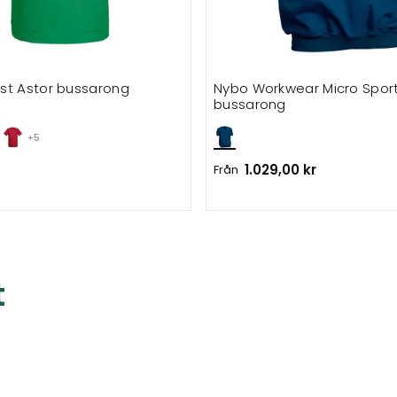
st Astor bussarong
Nybo Workwear Micro Spor
bussarong
+5
1.029,00 kr
Från
t