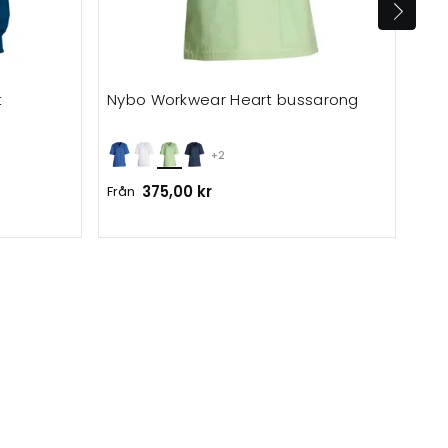
t
Nybo Workwear Heart bussarong
Nyb
bu
+2
375,00 kr
Från
Frå