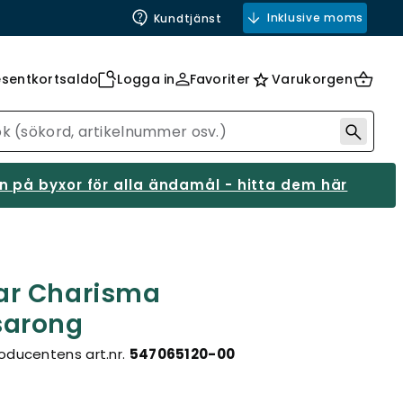
Inklusive moms
Kundtjänst
esentkortsaldo
Logga in
Favoriter
Varukorgen
 på byxor för alla ändamål - hitta dem här
ar Charisma
sarong
oducentens art.nr.
547065120-00