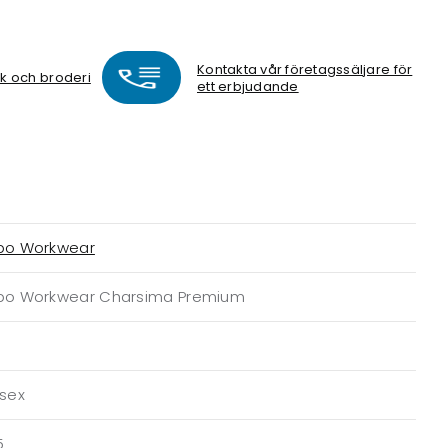
Kontakta vår företagssäljare för
ck och broderi
ett erbjudande
bo Workwear
bo Workwear Charsima Premium
isex
5