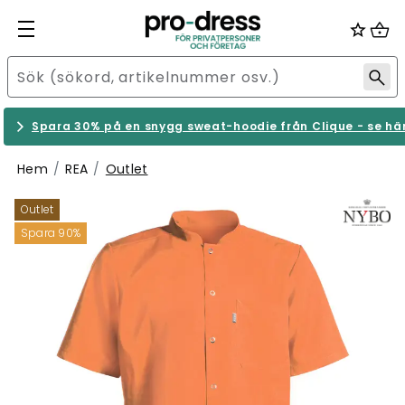
Spara 30% på en snygg sweat-hoodie från Clique - se hä
Hem
REA
Outlet
Outlet
Spara 90%