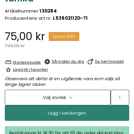
Artikelnummer
130284
Producentens art.nr.
L536021120-71
75,00 kr
Spara 90%
Pris nedsatt från
till
745,00 kr
Så mäter du dig
Se herrmodell
Storleksguide
Lägg till i favoriter
Observera att detta är en utgående vara som säljs så
länge lagret räcker.
Välj storlek
Lägg i varukorgen
Beställ innan kl. 18.30 för att få din order skickad idag